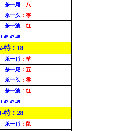
杀一尾
：八
杀一头
：零
杀一波
：红
41 45 47 48
2-特：18
杀一肖
：羊
杀一尾
：五
杀一头
：零
杀一波
：红
41 42 47 49
1-特：28
杀一肖
：鼠