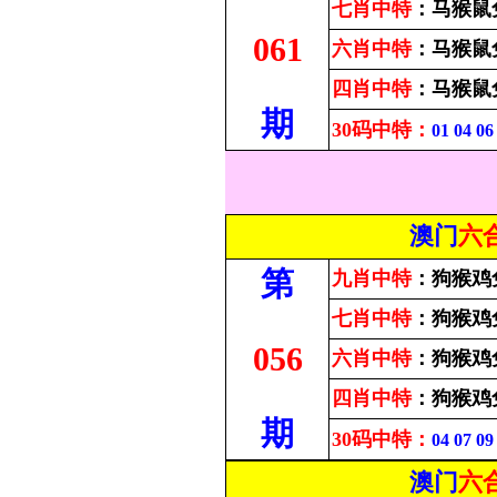
七肖中特
：马猴鼠
061
六肖中特
：马猴鼠
四肖中特
：马猴鼠
期
30码中特：
01 04 06
澳门
六
第
九肖中特
：狗猴鸡
七肖中特
：狗猴鸡
056
六肖中特
：狗猴鸡
四肖中特
：狗猴鸡
期
30码中特：
04 07 09
澳门
六