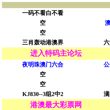
一码不看白不看
空
空
三肖轰动港澳界
六
进入特码主论坛
夜明珠澳门六合
公
空
空
KJ830--3组2中2
满
港澳最大彩票网