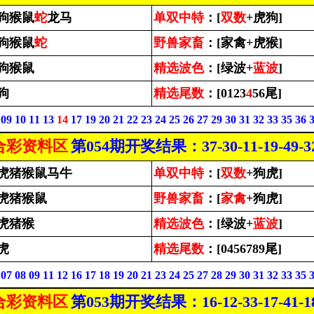
狗猴鼠
蛇
龙马
单双中特
：[
双数
+虎狗]
狗猴鼠
蛇
野兽家畜
：[家禽+虎猴]
狗猴鼠
精选波色
：[绿波+
蓝波
]
狗
精选尾数
：[0123
4
56尾]
 09 10 11 13
14
17 19 20 21 22 23 24 25 26 27 29 30 31 32 33 35 36 
合彩资料区
第054期开奖结果：37-30-11-19-49-3
虎猪猴鼠马牛
单双中特
：[
双数
+狗虎]
虎猪猴鼠
野兽家畜
：[
家禽
+狗虎]
虎猪猴
精选波色
：[绿波+
蓝波
]
虎
精选尾数
：[0456789尾]
 07 08 09 11 12 16 17 18 19 20 21 23 24 25 27 28 29 30 31 32 33 35 
合彩资料区
第053期开奖结果：16-12-33-17-41-1