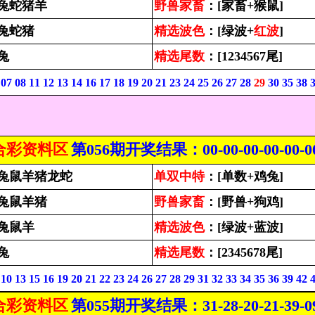
兔蛇猪羊
野兽家畜
：[家畜+猴鼠]
兔蛇猪
精选波色
：[绿波+
红波
]
兔
精选尾数
：[1234567尾]
 07 08 11 12 13 14 16 17 18 19 20 21 23 24 25 26 27 28
29
30 35 38 3
合彩资料区
第056期开奖结果：00-00-00-00-00-0
兔鼠羊猪龙蛇
单双中特
：[单数+鸡兔]
兔鼠羊猪
野兽家畜
：[野兽+狗鸡]
兔鼠羊
精选波色
：[绿波+蓝波]
兔
精选尾数
：[2345678尾]
 10 13 15 16 19 20 21 22 23 24 26 27 28 29 31 32 33 34 35 36 39 42 
合彩资料区
第055期开奖结果：31-28-20-21-39-0