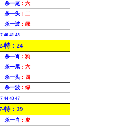
杀一尾
：六
杀一头
：二
杀一波
：绿
37 40 41 45
2-特：24
杀一肖
：狗
杀一尾
：六
杀一头
：四
杀一波
：绿
37 44 43 47
7-特：29
杀一肖
：虎