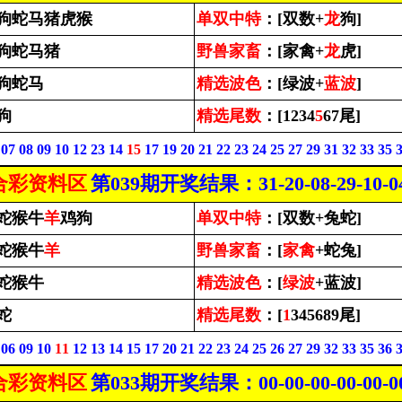
狗蛇马猪虎猴
单双中特
：[双数+
龙
狗]
狗蛇马猪
野兽家畜
：[家禽+
龙
虎]
狗蛇马
精选波色
：[绿波+
蓝波
]
狗
精选尾数
：[1234
5
67尾]
 07 08 09 10 12 23 14
15
17 19 20 21 22 23 24 25 27 29 31 32 33 35 
合彩资料区
第039期开奖结果：31-20-08-29-10-0
蛇猴牛
羊
鸡狗
单双中特
：[双数+兔蛇]
蛇猴牛
羊
野兽家畜
：[
家禽
+蛇兔]
蛇猴牛
精选波色
：[
绿波
+蓝波]
蛇
精选尾数
：[
1
345689尾]
 06 09 10
11
12 13 14 15 17 20 21 22 23 24 25 26 27 29 32 33 35 36 
合彩资料区
第033期开奖结果：00-00-00-00-00-0