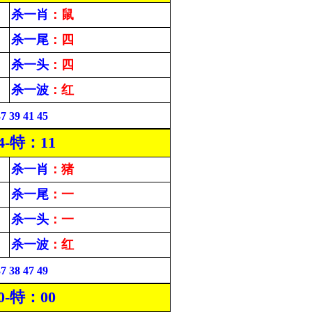
杀一肖
：鼠
杀一尾
：四
杀一头
：四
杀一波
：红
37 39 41 45
4-特：11
杀一肖
：猪
杀一尾
：一
杀一头
：一
杀一波
：红
37 38 47 49
0-特：00