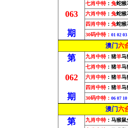
七肖中特
：
兔
蛇猴
063
六肖中特
：
兔
蛇猴
四肖中特
：
兔
蛇猴
期
30码中特：
01 02 03
澳门
六
第
九肖中特
：猪
羊
马
七肖中特
：猪
羊
马
062
六肖中特
：猪
羊
马
四肖中特
：猪
羊
马
期
30码中特：
06 07 10
澳门
六
第
九肖中特
：马猴鼠