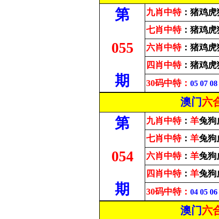
第
九肖中特
：猪鸡虎
七肖中特
：猪鸡虎
055
六肖中特
：猪鸡虎
四肖中特
：猪鸡虎
期
30码中特：
05 07 08
澳门
六
第
九肖中特
：
羊
兔狗
七肖中特
：
羊
兔狗
054
六肖中特
：
羊
兔狗
四肖中特
：
羊
兔狗
期
30码中特：
04 05 06
澳门
六